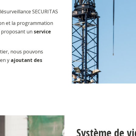
élésurveillance SECURITAS
ion et la programmation
en proposant un
service
ntier, nous pouvons
 en y
ajoutant des
Système de vi