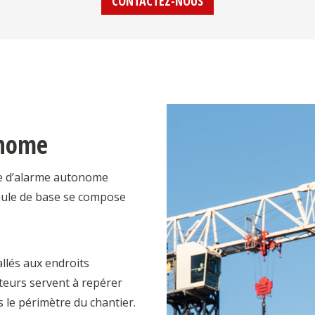
CONTACTEZ-NOUS
onome
me d’alarme autonome
ormule de base se compose
allés aux endroits
cteurs servent à repérer
 le périmètre du chantier.