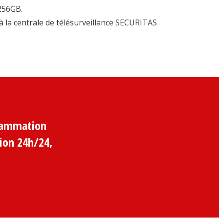
256GB.
 la centrale de télésurveillance SECURITAS
grammation
tion 24h/24,