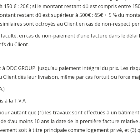
 à 150 € : 20€ ; si le montant restant dû est compris entre 1
 montant restant dû est supérieur à 500€ : 65€ + 5 % du mont
imilaires sont octroyés au Client en cas de non-respect pe
aculté, en cas de non-paiement d’une facture dans le délai 
fs du Client.
nt à DDC GROUP
jusqu’au paiement intégral du prix. Les risque
 Client dès leur livraison, même par cas fortuit ou force ma
A.)
 à la T.V.A.
our autant que (1) les travaux sont effectués à un bâtiment
de d’au moins 10 ans la date de la première facture relative 
usivement soit à titre principale comme logement privé, et (3) 