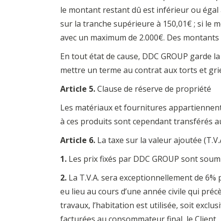
le montant restant dû est inférieur ou égal
sur la tranche supérieure à 150,01€ ; si le
avec un maximum de 2.000€. Des montants s
En tout état de cause, DDC GROUP garde la f
mettre un terme au contrat aux torts et grie
Article 5.
Clause de réserve de propriété
Les matériaux et fournitures appartienne
à ces produits sont cependant transférés au
Article 6.
La taxe sur la valeur ajoutée (T.V.
1.
Les prix fixés par DDC GROUP sont soumis
2.
La T.V.A. sera exceptionnellement de 6% p
eu lieu au cours d’une année civile qui précè
travaux, l’habitation est utilisée, soit excl
facturées au consommateur final, le Client.