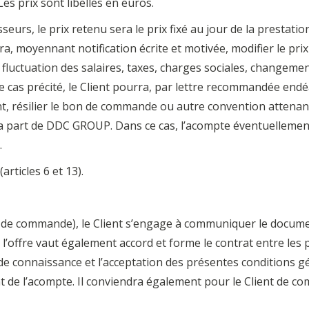
es prix sont libellés en euros.
eurs, le prix retenu sera le prix fixé au jour de la prestati
a, moyennant notification écrite et motivée, modifier le prix 
e fluctuation des salaires, taxes, charges sociales, changeme
 cas précité, le Client pourra, par lettre recommandée endéa
t, résilier le bon de commande ou autre convention attenan
a part de DDC GROUP. Dans ce cas, l’acompte éventuellement
.
articles 6 et 13).
bon de commande), le Client s’engage à communiquer le docu
’offre vaut également accord et forme le contrat entre les pa
e connaissance et l’acceptation des présentes conditions gén
de l’acompte. Il conviendra également pour le Client de co