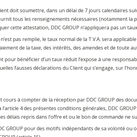
Client doit soumettre, dans un délai de 7 jours calendaires su
fournit tous les renseignements nécessaires (notamment la 
quer cette attestation, DDC GROUP n’appliquera pas un taux r
n’est pas remplie, le taux normal de la T.V.A. sera applicable
paiement de la taxe, des intérêts, des amendes et de toute au
nt pour bénéficier d’un taux réduit l’expose à une responsabil
les fausses déclarations du Client qui s’engage, sur l’honn
nt cours à compter de la réception par DDC GROUP des docu
 à l’article 4 des présentes conditions générales, DDC GROUP
les délais repris dans l’offre et ou le bon de commande ne s
DDC GROUP pour des motifs indépendants de sa volonté ou o