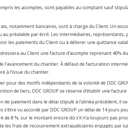
pris les acomptes, sont payables au comptant sauf stipul
rais, notamment bancaires, sont à charge du Client. Un es
u au préalable par écrit. Les intermédiaires, représentant
oir les paiements du Client ou à délivrer une quittance vala
dressera au Client une facture d’acompte reprenant 40% du 
e l’avancement du chantier. À défaut de facturation intermédi
é à l’issue du chantier.
antier pour des motifs indépendants de la volonté de DDC GR
vention de tiers, DDC GROUP se réserve d’établir une facture
ion de paiement dans le délai stipulé à l’alinéa précédent, il 
s’être vu accordé par DDC GROUP un délai de 14 jours pour 
ré de 8 %, sur le montant encore dû s’il n’a toujours pas pro
 les frais de recouvrement extrajudiciaires engagés par lui. 