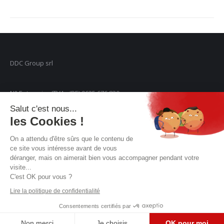
DDC Group srl
N° Entreprise/TVA : (BE) 0635 676 830
Salut c'est nous...
les Cookies !
Rue de Genval, 30 Bte 36
On a attendu d'être sûrs que le contenu de
ce site vous intéresse avant de vous
1301 Wavre
déranger, mais on aimerait bien vous accompagner pendant votre
visite...
C'est OK pour vous ?
Lire la politique de confidentialité
Alarm Solutions, systèmes d’alarme agréés
- © By
Consentements certifiés par
INCERT
Poush
Menu du bas
Non merci
Je choisis
OK pour moi