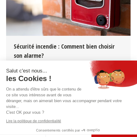
Sécurité incendie : Comment bien choisir
son alarme?
Détection incendie
Par
caro
30 novembre 2023
Salut c'est nous...
les Cookies !
De la maison à l’entreprise, découvrez
comment choisir le bon système d’alarme
On a attendu d'être sûrs que le contenu de
incendie pour votre bâtiment.
ce site vous intéresse avant de vous
déranger, mais on aimerait bien vous accompagner pendant votre
visite...
C'est OK pour vous ?
Lire la politique de confidentialité
Alarm Solutions, systèmes d’alarme agréés
- © By
Consentements certifiés par
INCERT
Poush